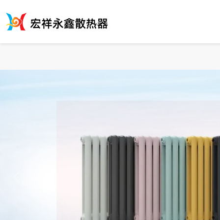
av在线免费播放-国产伦精品一区二区三区视频女-日本xxxxxⅹxxxx
产5区-美女漏逼视频-www.青青操-三级av网-国产成人午夜高潮毛片-
国产在线-成人涩涩网站-火辣福利视频导航-美女直播露胸-人妻少妇精品