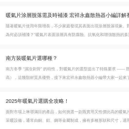
暖氣片涂層脫落需及時補漆 宏祥永鑫散熱器小編詳解
隨著暖氣片使用年限增長，不少家庭發現其表面出現涂層脫落現象。
為何必須補漆？“暖氣片表面涂層具有防腐蝕、抗氧化和增強散熱的多
南方裝暖氣片選哪種？
南方冬季 “濕冷刺骨” 的特性，對暖氣片的選型提出了特殊要求 ——
高），這幾類材質具優勢，接下來宏祥永鑫散熱器小編帶大家一起來
2025年暖氣片選購全攻略！
面對市場上琳瑯滿目的產品，如何挑選一款既實用又性價比高的暖氣
采暖設備，通常由銅、鋁、鋼等金屬制成，擁有多種形狀和尺寸，適