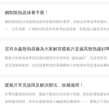
鋼制散熱器保養手冊！
鋼制散熱器以快速散熱成為家庭供暖的選擇，但錯誤保養會導致漏水
一、日常用暖：3 個動作防患未然每周必做巡檢：查看接口處是否有
宏祥永鑫散熱器廠為大家解答暖氣片是越高散熱越好
暖氣片的散熱效果與高度的關系并非簡單的 “越高越好”，而是受材
是高度散熱面積：決定熱量釋放的基礎暖氣片的散熱本質是通過金屬
暖氣片常見故障及解決辦法，收藏備用！
冬季供暖期間的時候，暖氣片難免出現各類小問題，輕則影響取暖效
故障處理指南，宏祥永鑫散熱器小編建議收藏備用～一、暖氣片不熱