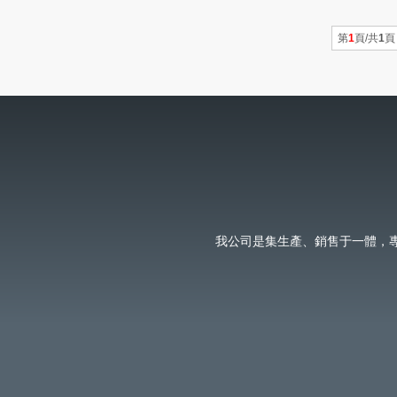
第
1
頁/共
1
頁
我公司是集生產、銷售于一體，