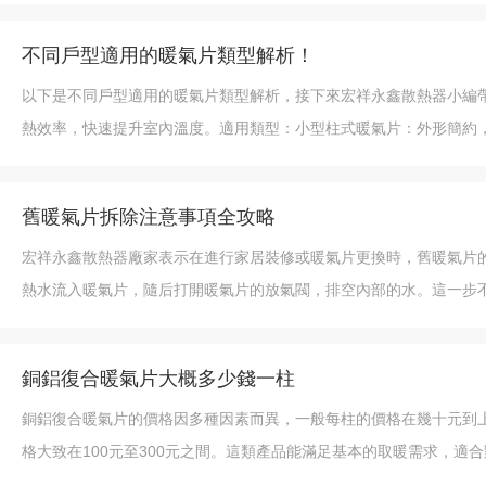
不同戶型適用的暖氣片類型解析！
以下是不同戶型適用的暖氣片類型解析，接下來宏祥永鑫散熱器小編
熱效率，快速提升室內溫度。適用類型：小型柱式暖氣片：外形簡約
舊暖氣片拆除注意事項全攻略
宏祥永鑫散熱器廠家表示在進行家居裝修或暖氣片更換時，舊暖氣片
熱水流入暖氣片，隨后打開暖氣片的放氣閥，排空內部的水。這一步
銅鋁復合暖氣片大概多少錢一柱
銅鋁復合暖氣片的價格因多種因素而異，一般每柱的價格在幾十元到上千
格大致在100元至300元之間。這類產品能滿足基本的取暖需求，適合