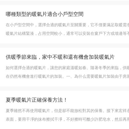
哪種類型的暖氣片適合小戶型空間
在小戶型空間中，選擇合適的暖氣片至關重要，它不僅要滿足取暖需
暖氣片結構緊湊，占用空間較小，通常可以安裝在窗戶下方或墻邊等
供暖季節來臨，家中不暖和還有機會加裝暖氣片
如何選擇合適的暖氣片，讓您的家庭溫暖如春。隨著冬季的來臨，供
在仍然有機會進行暖氣片的加裝。一、為什么需要暖氣片加裝由于房
夏季暖氣片正確保養方法！
夏季雖然不再使用暖氣片，但是卻不能放松對其的保養。接下來宏祥永鑫散熱器專家教大家怎么保養暖氣片。 清潔暖
表面，要用干凈的抹布擦拭干凈，不好擦時可醮少許肥皂水，然后再