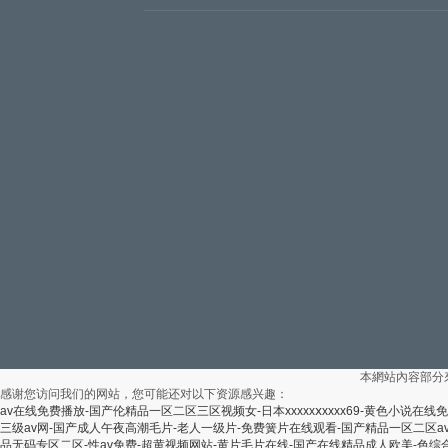
本網站內容部分
感谢您访问我们的网站，您可能还对以下资源感兴趣：
av在线免费播放-国产伦精品一区二区三区视频女-日本xxxxxⅹxxxx69-黄色小说
三级av网-国产成人午夜高潮毛片-老人一级片-免费簧片在线观看-国产精品一区二区a
品无码专区二区-性av免费-超黄视频网站-黄片毛片在线-国产在线精品成人欧美-色综