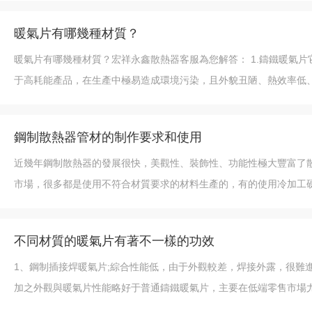
暖氣片有哪幾種材質？
暖氣片有哪幾種材質？宏祥永鑫散熱器客服為您解答： 1.鑄鐵暖氣片它的優點是能適用于任何水質和外部環境，不易被腐蝕，被稱為和建筑物同壽命的暖氣片。鑄鐵暖氣片的缺點是，它屬
鋼制散熱器管材的制作要求和使用
近幾年鋼制散熱器的發展很快，美觀性、裝飾性、功能性極大豐富了
市場，很多都是使用不符合材質要求的材料生產的，有的使用冷加工
不同材質的暖氣片有著不一樣的功效
1、鋼制插接焊暖氣片;綜合性能低，由于外觀較差，焊接外露，很難
加之外觀與暖氣片性能略好于普通鑄鐵暖氣片，主要在低端零售市場